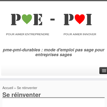
pme-pmi-durables : mode d'emploi pas sage pour
entreprises sages
Qui sommes-nous ?
Accueil
»
Se réinventer
Se réinventer
Se réinventer
Eco innover
Photoglyphes