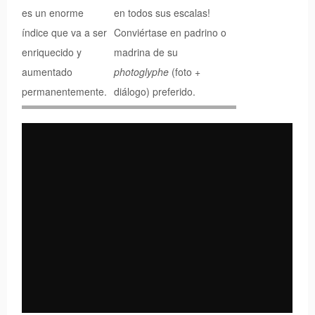
es un enorme
en todos sus escalas!
índice que va a ser
Conviértase en padrino o
enriquecido y
madrina de su
aumentado
photoglyphe
(foto +
permanentemente.
diálogo) preferido.