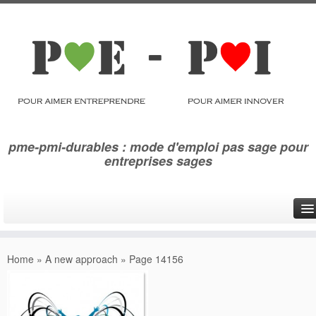
pme-pmi-durables : mode d'emploi pas sage pour
entreprises sages
Qui sommes-nous ?
Home
»
A new approach
»
Page 14156
Se réinventer
Eco innover
Photoglyphes