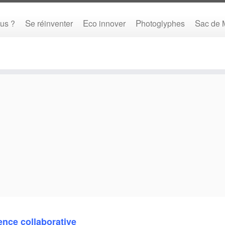
us ?
Se réinventer
Eco innover
Photoglyphes
Sac de
gence collaborative