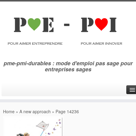
pme-pmi-durables : mode d'emploi pas sage pour
entreprises sages
Qui sommes-nous ?
Home
»
A new approach
»
Page 14236
Se réinventer
Eco innover
Photoglyphes